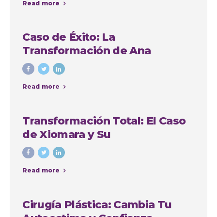
Read more
Caso de Éxito: La
Transformación de Ana
Cristina Osorio Arango con
Colombia Plastic
Read more
Transformación Total: El Caso
de Xiomara y Su
Lipoabdominoplastia en
Colombia Plastic Esthetic
Read more
International
Cirugía Plástica: Cambia Tu