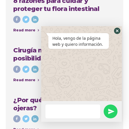
8 razones para cuidar y
proteger tu flora intestinal
Read more
Hola, vengo de la página
web y quiero información.
Cirugía mamaria y sus amplias
posibilidades para mejorar el
aspecto del busto
Read more
¿Por qué se producen las
ojeras?