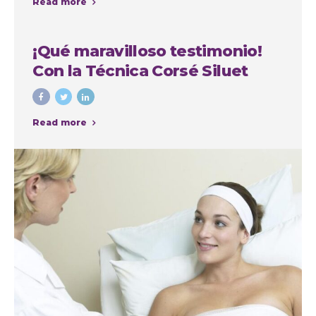
Read more
la Autoestima
¡Qué maravilloso testimonio!
Con la Técnica Corsé Siluet
Read more