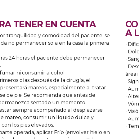
RA TENER EN CUENTA
CO
A 
or tranquilidad y comodidad del paciente, se
da no permanecer sola en la casa la primera
• Difi
• Dol
eras 24 horas el paciente debe permanecer
• Sa
.
• Des
fumar ni consumir alcohol
área 
rimeros días después de la cirugía, el
• Sig
presentará mareos, especialmente al tratar
• Aum
se de pie. Se recomienda que antes de
• Alt
 permanezca sentado un momento.
• Vóm
estar siempre acompañado al desplazarse.
• Vis
de mareo, consumir un líquido dulce y
• Aum
 con los pies elevados.
• Tem
parte operada, aplicar Frío (envolver hielo en