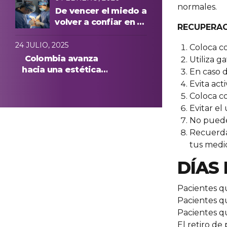
normales.
de principio a fin
De vencer el miedo a
volver a confiar en su
RECUPERAC
cuerpo: la historia de
Anna, paciente
24 JULIO, 2025
Coloca co
internacional en
Colombia avanza
Utiliza g
Medellín
hacia una estética
En caso d
más segura: conoce
Evita act
quiénes podrán
Coloca co
realizar
Evitar el
procedimientos
No puede
estéticos
Recuerda 
tus medi
DÍAS
Pacientes qu
Pacientes qu
Pacientes qu
El retiro de