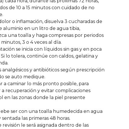
a) cada hora, durante las próximas 72 horas,
dos de 10 a 15 minutos con cuidado de no
e.
 dolor o inflamación, disuelva 3 cucharadas de
e aluminio en un litro de agua tibia,
a una toalla y haga compresas por periodos
 minutos, 3 o 4 veces al día.
tación se inicia con líquidos sin gas y en poca
 Si lo tolera, continúe con caldos, gelatina y
nda.
 analgésicos y antibióticos según prescripción
No se auto medique.
 a caminar lo más pronto posible, para
 a recuperación y evitar complicaciones
sol en las zonas donde la piel presente
debe ser con una toalla humedecida en agua
y sentada las primeras 48 horas.
e revisión le será asignada dentro de las