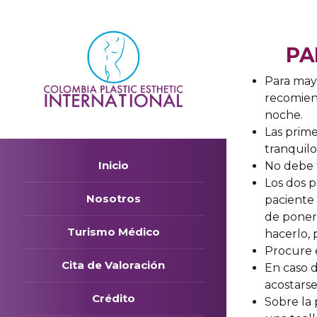
PA
Para may
recomien
noche.
Las prim
tranquilo
Inicio
No debe 
Los dos p
Nosotros
paciente 
de poner
Turismo Médico
hacerlo,
Procure 
Cita de Valoración
En caso 
acostarse
Crédito
Sobre la 