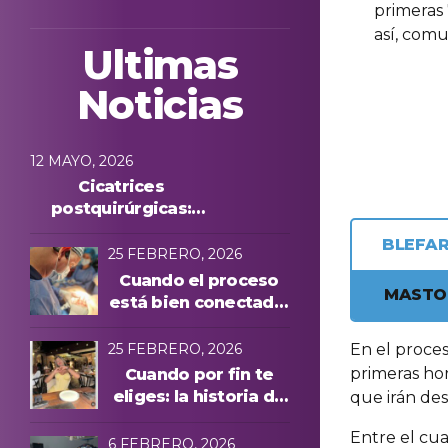
primeras 
así, com
Ultimas
Noticias
12 MAYO, 2026
Cicatrices
postquirúrgicas:
evolución y
BLEFAR
protocolos láser
25 FEBRERO, 2026
Cuando el proceso
MASTO
está bien conectado,
todo cambia
En el proces
25 FEBRERO, 2026
primeras ho
Cuando por fin te
eliges: la historia de
que irán de
Manuela A. y una
Entre el cua
experiencia cuidada
6 FEBRERO, 2026