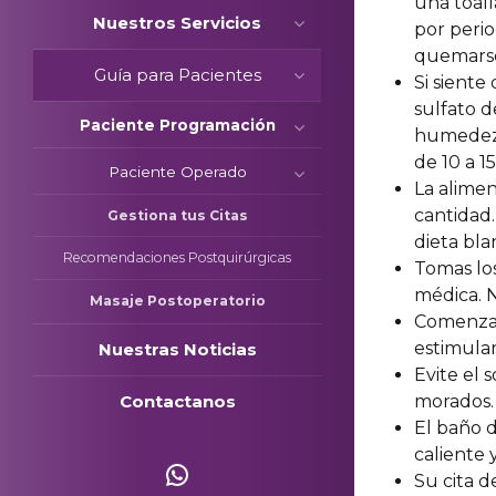
una toall
Nuestros Servicios
por perio
quemars
Guía para Pacientes
Si siente
sulfato d
Paciente Programación
humedezc
de 10 a 15
Paciente Operado
La alimen
cantidad.
Gestiona tus Citas
dieta bla
Recomendaciones Postquirúrgicas
Tomas los
médica. 
Masaje Postoperatorio
Comenzar
estimular
Nuestras Noticias
Evite el 
Contactanos
morados.
El baño 
Escríbenos
caliente 
Su cita d