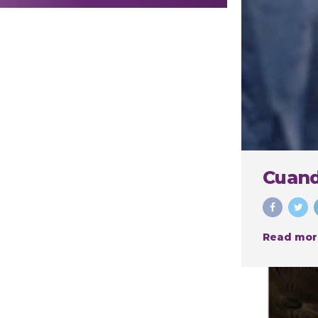
realizar
procedimientos
estéticos
Cuand
Read mor