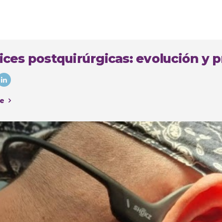
ices postquirúrgicas: evolución y p
e