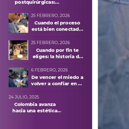
postquirúrgicas:
evolución y
protocolos láser
25 FEBRERO, 2026
Cuando el proceso
está bien conectado,
todo cambia
25 FEBRERO, 2026
Cuando por fin te
eliges: la historia de
Manuela A. y una
experiencia cuidada
6 FEBRERO, 2026
de principio a fin
De vencer el miedo a
volver a confiar en su
cuerpo: la historia de
Anna, paciente
24 JULIO, 2025
internacional en
Colombia avanza
Medellín
hacia una estética
más segura: conoce
quiénes podrán