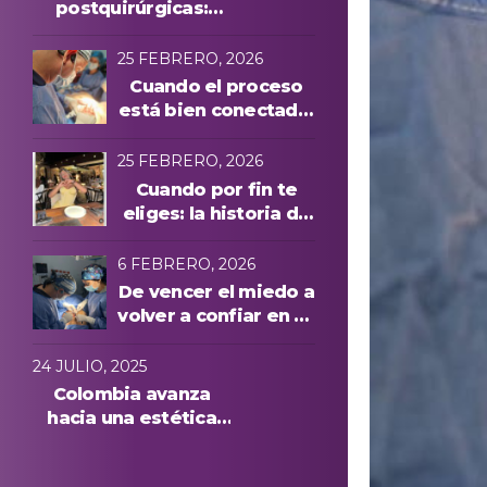
postquirúrgicas:
evolución y
protocolos láser
25 FEBRERO, 2026
Cuando el proceso
está bien conectado,
todo cambia
25 FEBRERO, 2026
Cuando por fin te
eliges: la historia de
Manuela A. y una
experiencia cuidada
6 FEBRERO, 2026
de principio a fin
De vencer el miedo a
volver a confiar en su
cuerpo: la historia de
Anna, paciente
24 JULIO, 2025
internacional en
Colombia avanza
Medellín
hacia una estética
más segura: conoce
quiénes podrán