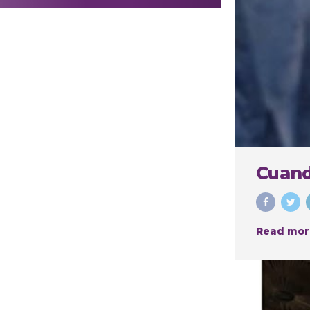
realizar
procedimientos
estéticos
Cuand
Read mor