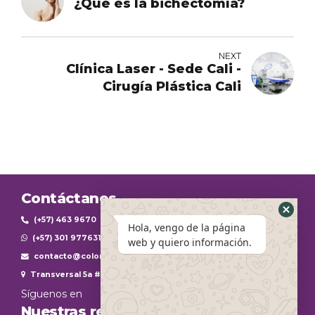
¿Qué es la bichectomía?
NEXT
Clínica Laser - Sede Cali -
Cirugía Plástica Cali
Contáctanos
(+57) 463 9670
Hola, vengo de la página
(+57) 301 9776312
web y quiero información.
contacto@colombiaplasticestheticinternational.com
Transversal 5a #45-104
Síguenos en
Nuestras redes sociales