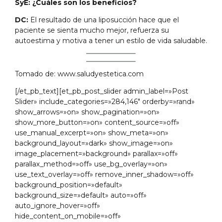
SyE: ¿Cuáles son los beneficios?
DC:
El resultado de una liposucción hace que el
paciente se sienta mucho mejor, refuerza su
autoestima y motiva a tener un estilo de vida saludable.
Tomado de: www.saludyestetica.com
[/et_pb_text][et_pb_post_slider admin_label=»Post
Slider» include_categories=»284,146″ orderby=»rand»
show_arrows=»on» show_pagination=»on»
show_more_button=»on» content_source=»off»
use_manual_excerpt=»on» show_meta=»on»
background_layout=»dark» show_image=»on»
image_placement=»background» parallax=»off»
parallax_method=»off» use_bg_overlay=»on»
use_text_overlay=»off» remove_inner_shadow=»off»
background_position=»default»
background_size=»default» auto=»off»
auto_ignore_hover=»off»
hide_content_on_mobile=»off»