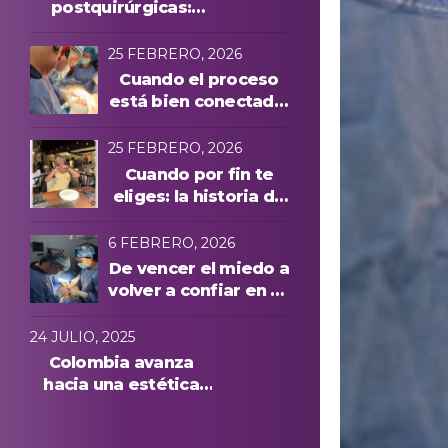
postquirúrgicas:
evolución y
protocolos láser
25 FEBRERO, 2026
Cuando el proceso
está bien conectado,
todo cambia
25 FEBRERO, 2026
Cuando por fin te
eliges: la historia de
Manuela A. y una
experiencia cuidada
6 FEBRERO, 2026
de principio a fin
De vencer el miedo a
volver a confiar en su
cuerpo: la historia de
Anna, paciente
24 JULIO, 2025
internacional en
Colombia avanza
Medellín
hacia una estética
más segura: conoce
quiénes podrán