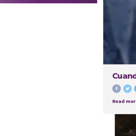
realizar
procedimientos
estéticos
Cuand
Read mor