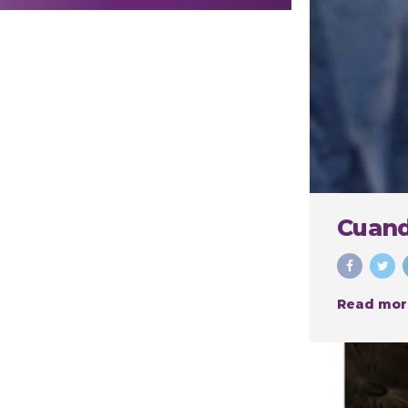
realizar
procedimientos
estéticos
Cuand
Read mor