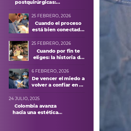
postquirúrgicas:
evolución y
protocolos láser
25 FEBRERO, 2026
Cuando el proceso
está bien conectado,
todo cambia
25 FEBRERO, 2026
Cuando por fin te
eliges: la historia de
Manuela A. y una
experiencia cuidada
6 FEBRERO, 2026
de principio a fin
De vencer el miedo a
volver a confiar en su
cuerpo: la historia de
Anna, paciente
24 JULIO, 2025
internacional en
Colombia avanza
Medellín
hacia una estética
más segura: conoce
quiénes podrán