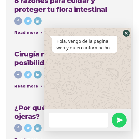
8 razones para cuidar y
proteger tu flora intestinal
Read more
Hola, vengo de la página
web y quiero información.
Cirugía mamaria y sus amplias
posibilidades para mejorar el
aspecto del busto
Read more
¿Por qué se producen las
ojeras?