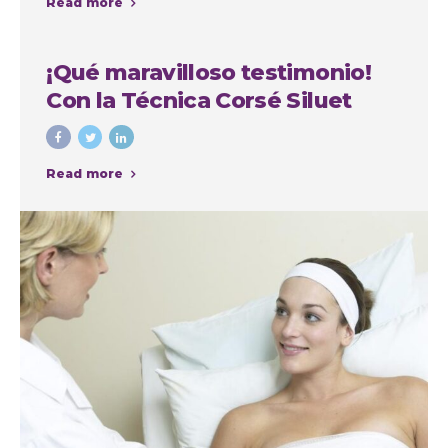
Read more
la Autoestima
¡Qué maravilloso testimonio!
Con la Técnica Corsé Siluet
Read more