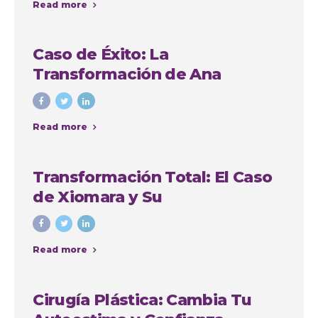
Read more
Caso de Éxito: La
Transformación de Ana
Cristina Osorio Arango con
Colombia Plastic
Read more
Transformación Total: El Caso
de Xiomara y Su
Lipoabdominoplastia en
Colombia Plastic Esthetic
Read more
International
Cirugía Plástica: Cambia Tu