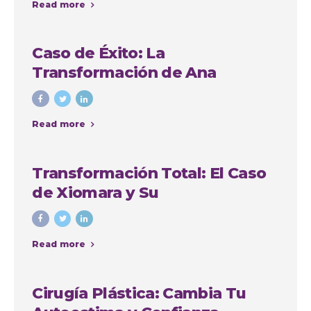
Read more
Caso de Éxito: La
Transformación de Ana
Cristina Osorio Arango con
Colombia Plastic
Read more
Transformación Total: El Caso
de Xiomara y Su
Lipoabdominoplastia en
Colombia Plastic Esthetic
Read more
International
Cirugía Plástica: Cambia Tu