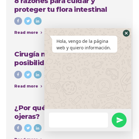
8 razones para cuidar y
proteger tu flora intestinal
Read more
Hola, vengo de la página
web y quiero información.
Cirugía mamaria y sus amplias
posibilidades para mejorar el
aspecto del busto
Read more
¿Por qué se producen las
ojeras?