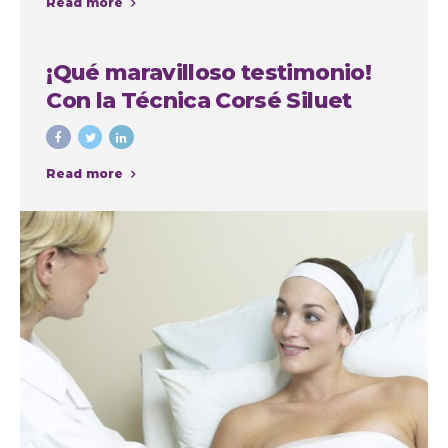
Read more
la Autoestima
¡Qué maravilloso testimonio!
Con la Técnica Corsé Siluet
Read more