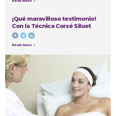
Read more
la Autoestima
¡Qué maravilloso testimonio!
Con la Técnica Corsé Siluet
Read more