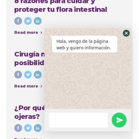
8 razones para cuidar y
proteger tu flora intestinal
Read more
Hola, vengo de la página
web y quiero información.
Cirugía mamaria y sus amplias
posibilidades para mejorar el
aspecto del busto
Read more
¿Por qué se producen las
ojeras?