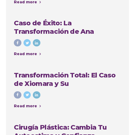
Read more
Caso de Éxito: La
Transformación de Ana
Cristina Osorio Arango con
Colombia Plastic
Read more
Transformación Total: El Caso
de Xiomara y Su
Lipoabdominoplastia en
Colombia Plastic Esthetic
Read more
International
Cirugía Plástica: Cambia Tu