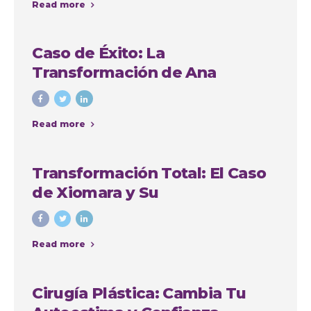
Read more
Caso de Éxito: La
Transformación de Ana
Cristina Osorio Arango con
Colombia Plastic
Read more
Transformación Total: El Caso
de Xiomara y Su
Lipoabdominoplastia en
Colombia Plastic Esthetic
Read more
International
Cirugía Plástica: Cambia Tu