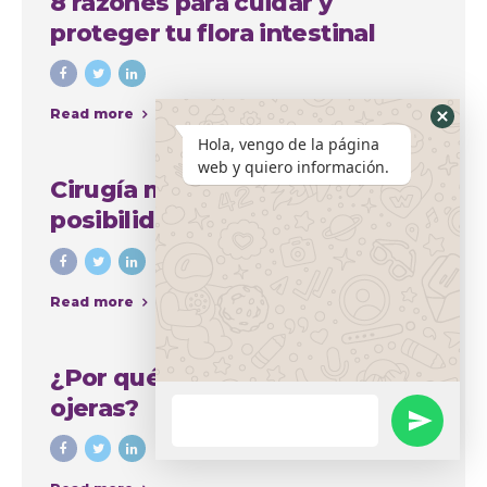
8 razones para cuidar y
proteger tu flora intestinal
Read more
Hola, vengo de la página
web y quiero información.
Cirugía mamaria y sus amplias
posibilidades para mejorar el
aspecto del busto
Read more
¿Por qué se producen las
ojeras?