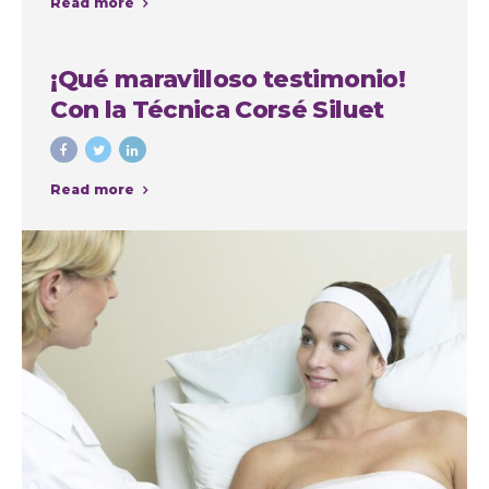
Read more
la Autoestima
¡Qué maravilloso testimonio!
Con la Técnica Corsé Siluet
Read more