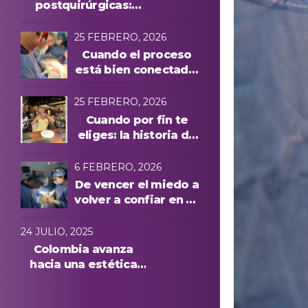
postquirúrgicas:
evolución y
protocolos láser
25 FEBRERO, 2026
Cuando el proceso
está bien conectado,
todo cambia
25 FEBRERO, 2026
Cuando por fin te
eliges: la historia de
Manuela A. y una
experiencia cuidada
6 FEBRERO, 2026
de principio a fin
De vencer el miedo a
volver a confiar en su
cuerpo: la historia de
Anna, paciente
24 JULIO, 2025
internacional en
Colombia avanza
Medellín
hacia una estética
más segura: conoce
quiénes podrán