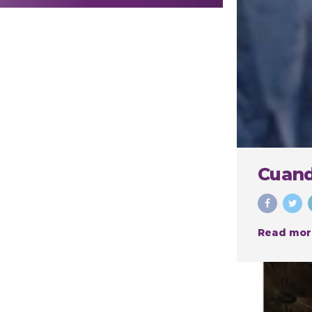
realizar
procedimientos
estéticos
Cuand
Read mor