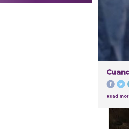
realizar
procedimientos
estéticos
Cuand
Read mor