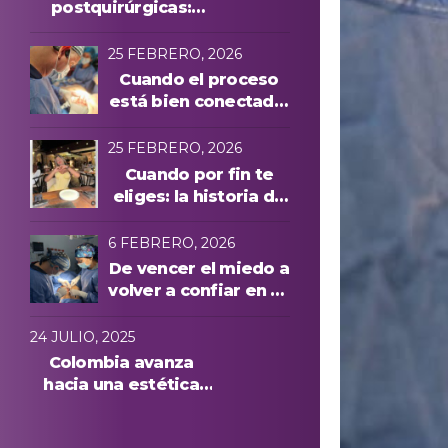
postquirúrgicas:
evolución y
protocolos láser
25 FEBRERO, 2026
Cuando el proceso
está bien conectado,
todo cambia
25 FEBRERO, 2026
Cuando por fin te
eliges: la historia de
Manuela A. y una
experiencia cuidada
6 FEBRERO, 2026
de principio a fin
De vencer el miedo a
volver a confiar en su
cuerpo: la historia de
Anna, paciente
24 JULIO, 2025
internacional en
Colombia avanza
Medellín
hacia una estética
más segura: conoce
quiénes podrán