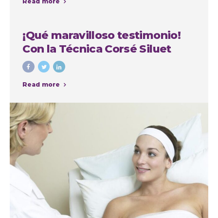
Read more
la Autoestima
¡Qué maravilloso testimonio!
Con la Técnica Corsé Siluet
Read more