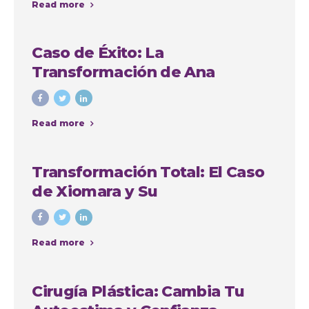
Read more
Caso de Éxito: La
Transformación de Ana
Cristina Osorio Arango con
Colombia Plastic
Read more
Transformación Total: El Caso
de Xiomara y Su
Lipoabdominoplastia en
Colombia Plastic Esthetic
Read more
International
Cirugía Plástica: Cambia Tu