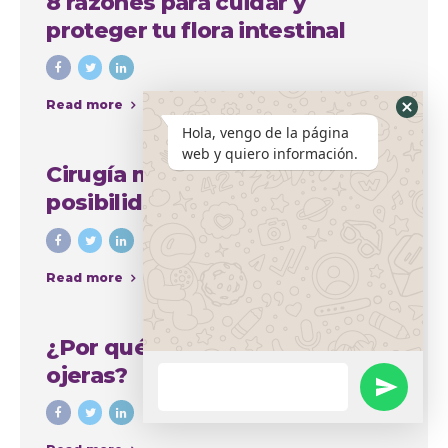
8 razones para cuidar y
proteger tu flora intestinal
Read more
Hola, vengo de la página
web y quiero información.
Cirugía mamaria y sus amplias
posibilidades para mejorar el
aspecto del busto
Read more
¿Por qué se producen las
ojeras?