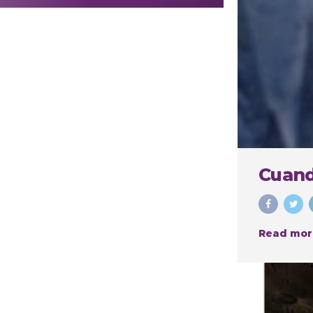
realizar
procedimientos
estéticos
Cuand
Read mor