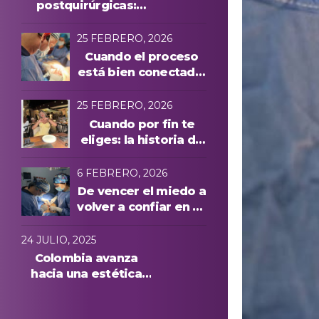
postquirúrgicas:
evolución y
protocolos láser
25 FEBRERO, 2026
Cuando el proceso
está bien conectado,
todo cambia
25 FEBRERO, 2026
Cuando por fin te
eliges: la historia de
Manuela A. y una
experiencia cuidada
6 FEBRERO, 2026
de principio a fin
De vencer el miedo a
volver a confiar en su
cuerpo: la historia de
Anna, paciente
24 JULIO, 2025
internacional en
Colombia avanza
Medellín
hacia una estética
más segura: conoce
quiénes podrán