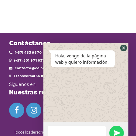
historia de Anna, paciente
internacional en Medellín
Contáctanos
(+57) 463 9670
Hola, vengo de la página
(+57) 301 9776312
web y quiero información.
contacto@colombiaplasticestheticinternational.com
Transversal 5a #45-104
Síguenos en
Nuestras redes sociales
Todos los derechos reservados
Colombia Plastic Esthetic