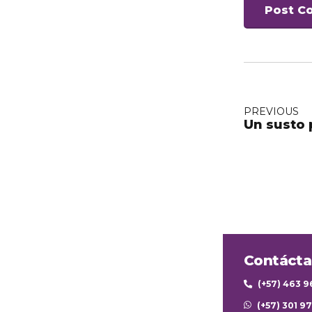
Post C
PREVIOUS
Un susto 
Contáct
(+57) 463 
(+57) 301 9