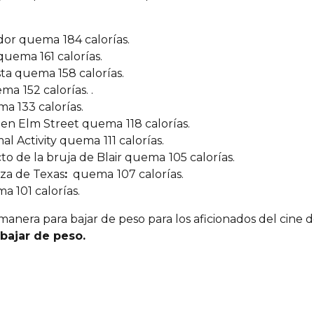
ldor quema
184 calorías.
uema 161 calorías.
sta quema 158 calorías.
uema
152 calorías. .
a 133 calorías.
a en Elm Street quema
118 calorías.
al Activity quema
111 calorías.
to de la bruja de Blair quema
105 calorías.
za de Texas
:
quema
107 calorías.
 101 calorías.
anera para bajar de peso para los aficionados del cine de
bajar de peso.