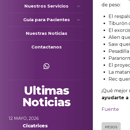
de peso:
Nuestros Servicios
El respa
Guía para Pacientes
Tiburón q
El exorci
Nuestras Noticias
Alien q
Saw quem
Contactanos
Pesadill
Paranorm
Escríbenos
El proyec
La matan
Rec quema
Ultimas
¡Qué mejor m
Noticias
ayudarte a 
Fuente
12 MAYO, 2026
Cicatrices
PESOS