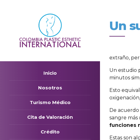
Un s
extraño, per
Un estudio 
Inicio
minutos sim
Nosotros
Esto equival
oxigenación
Turismo Médico
De acuerdo c
Cita de Valoración
sangre más 
funciones 
Crédito
Estas son a