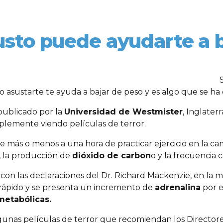
usto puede ayudarte a 
o asustarte te ayuda a bajar de peso y es algo que se h
publicado por la
Universidad de Westmister
, Inglater
plemente viendo películas de terror.
e más o menos a una hora de practicar ejercicio en la ca
, la producción de
dióxido de carbon
o y la frecuencia c
on las declaraciones del Dr. Richard Mackenzie, en la m
rápido y se presenta un incremento de
adrenalina
por e
metabólicas.
lgunas películas de terror que recomiendan los Director