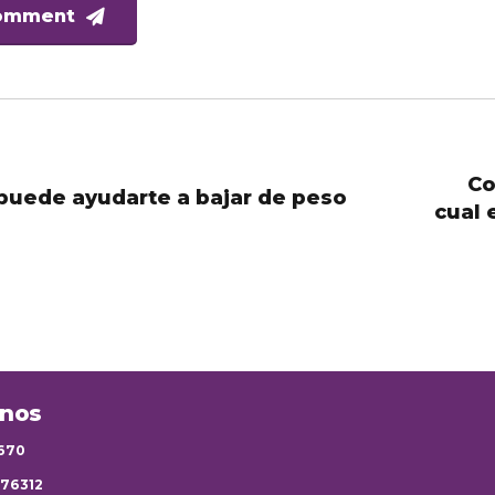
omment
Co
puede ayudarte a bajar de peso
cual 
anos
9670
776312