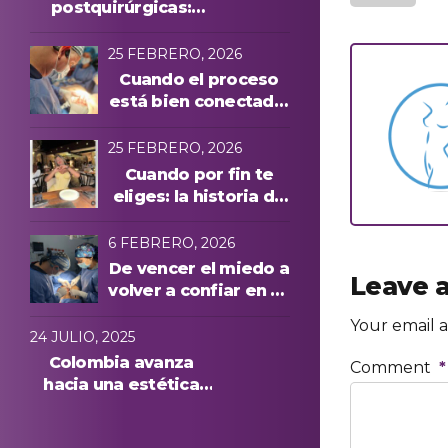
postquirúrgicas:
evolución y
protocolos láser
25 FEBRERO, 2026
Cuando el proceso
está bien conectado,
todo cambia
25 FEBRERO, 2026
Cuando por fin te
eliges: la historia de
Manuela A. y una
experiencia cuidada
6 FEBRERO, 2026
de principio a fin
De vencer el miedo a
Leave a
volver a confiar en su
cuerpo: la historia de
Your email a
Anna, paciente
24 JULIO, 2025
internacional en
Colombia avanza
Comment
*
Medellín
hacia una estética
más segura: conoce
quiénes podrán