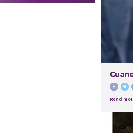
realizar
procedimientos
estéticos
Cuand
Read mor