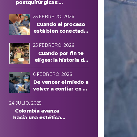
postquirúrgicas:
evolución y
protocolos láser
25 FEBRERO, 2026
Cuando el proceso
está bien conectado,
todo cambia
25 FEBRERO, 2026
Cuando por fin te
eliges: la historia de
Manuela A. y una
experiencia cuidada
6 FEBRERO, 2026
de principio a fin
De vencer el miedo a
volver a confiar en su
cuerpo: la historia de
Anna, paciente
24 JULIO, 2025
internacional en
Colombia avanza
Medellín
hacia una estética
más segura: conoce
quiénes podrán