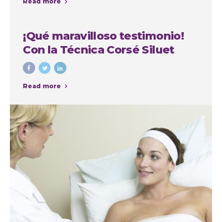
Read more
la Autoestima
¡Qué maravilloso testimonio!
Con la Técnica Corsé Siluet
Read more