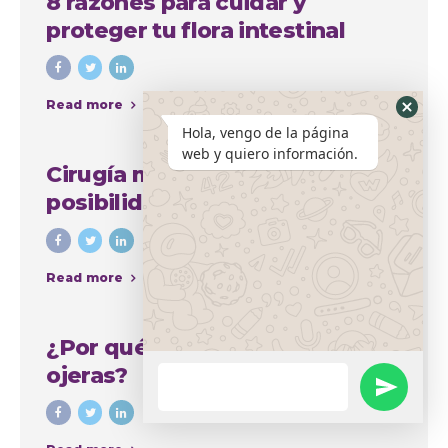
8 razones para cuidar y
proteger tu flora intestinal
Read more
Hola, vengo de la página
web y quiero información.
Cirugía mamaria y sus amplias
posibilidades para mejorar el
aspecto del busto
Read more
¿Por qué se producen las
ojeras?