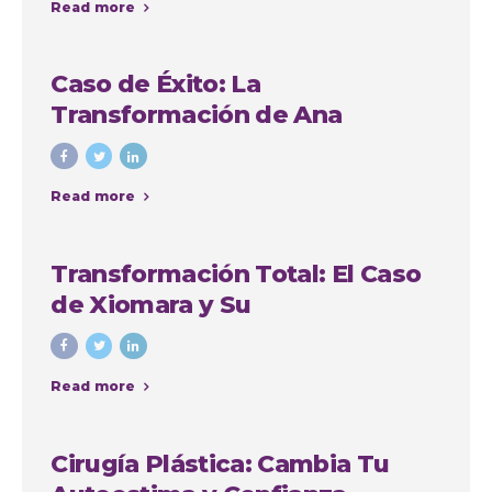
Read more
Caso de Éxito: La
Transformación de Ana
Cristina Osorio Arango con
Colombia Plastic
Read more
Transformación Total: El Caso
de Xiomara y Su
Lipoabdominoplastia en
Colombia Plastic Esthetic
Read more
International
Cirugía Plástica: Cambia Tu