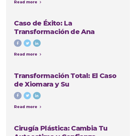
Read more
Caso de Éxito: La
Transformación de Ana
Cristina Osorio Arango con
Colombia Plastic
Read more
Transformación Total: El Caso
de Xiomara y Su
Lipoabdominoplastia en
Colombia Plastic Esthetic
Read more
International
Cirugía Plástica: Cambia Tu