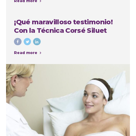
Read more
la Autoestima
¡Qué maravilloso testimonio!
Con la Técnica Corsé Siluet
Read more