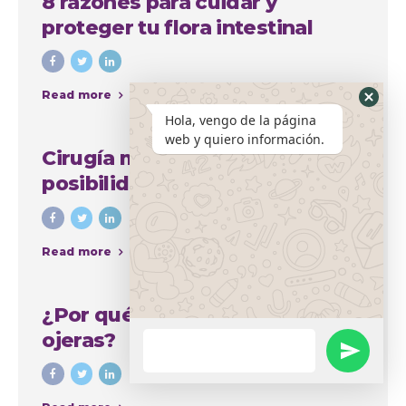
8 razones para cuidar y
proteger tu flora intestinal
Read more
Hola, vengo de la página
web y quiero información.
Cirugía mamaria y sus amplias
posibilidades para mejorar el
aspecto del busto
Read more
¿Por qué se producen las
ojeras?