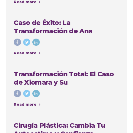
Read more
Caso de Éxito: La
Transformación de Ana
Cristina Osorio Arango con
Colombia Plastic
Read more
Transformación Total: El Caso
de Xiomara y Su
Lipoabdominoplastia en
Colombia Plastic Esthetic
Read more
International
Cirugía Plástica: Cambia Tu