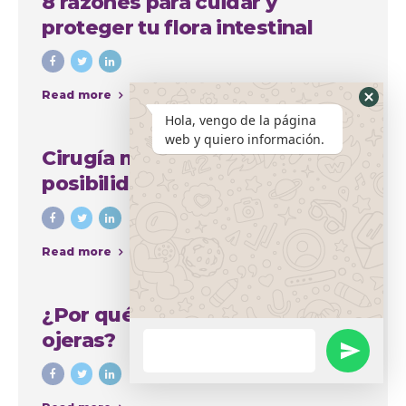
8 razones para cuidar y
proteger tu flora intestinal
Read more
Hola, vengo de la página
web y quiero información.
Cirugía mamaria y sus amplias
posibilidades para mejorar el
aspecto del busto
Read more
¿Por qué se producen las
ojeras?