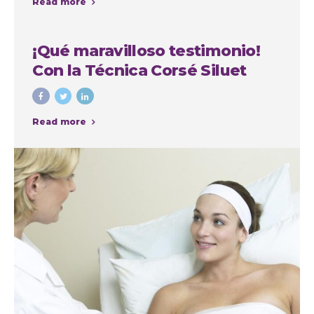
Read more
la Autoestima
¡Qué maravilloso testimonio!
Con la Técnica Corsé Siluet
Read more