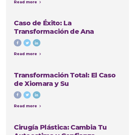
Read more
Caso de Éxito: La
Transformación de Ana
Cristina Osorio Arango con
Colombia Plastic
Read more
Transformación Total: El Caso
de Xiomara y Su
Lipoabdominoplastia en
Colombia Plastic Esthetic
Read more
International
Cirugía Plástica: Cambia Tu