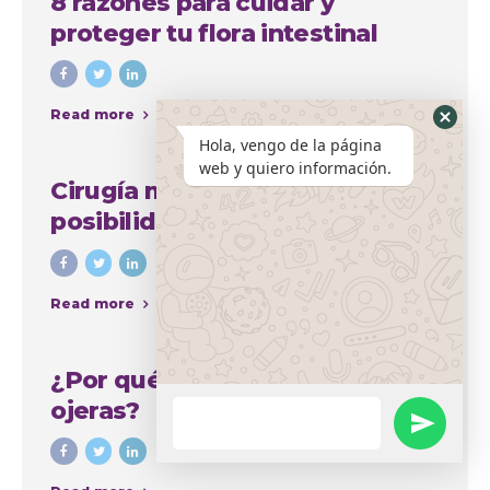
8 razones para cuidar y
proteger tu flora intestinal
Read more
Hola, vengo de la página
web y quiero información.
Cirugía mamaria y sus amplias
posibilidades para mejorar el
aspecto del busto
Read more
¿Por qué se producen las
ojeras?