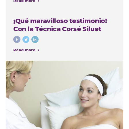
Read more
la Autoestima
¡Qué maravilloso testimonio!
Con la Técnica Corsé Siluet
Read more