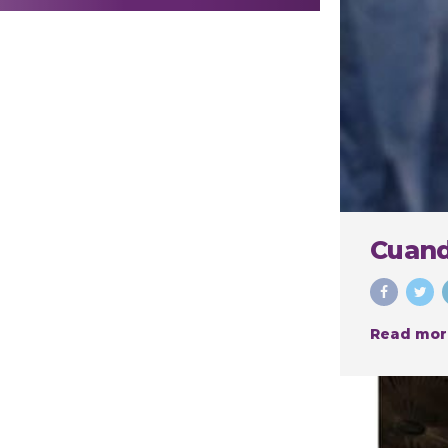
realizar
procedimientos
estéticos
Cuand
Read mor