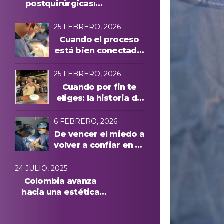
postquirúrgicas:
evolución y
protocolos láser
25 FEBRERO, 2026
Cuando el proceso
está bien conectado,
todo cambia
25 FEBRERO, 2026
Cuando por fin te
eliges: la historia de
Manuela A. y una
experiencia cuidada
6 FEBRERO, 2026
de principio a fin
De vencer el miedo a
volver a confiar en su
cuerpo: la historia de
Anna, paciente
24 JULIO, 2025
internacional en
Colombia avanza
Medellín
hacia una estética
más segura: conoce
quiénes podrán