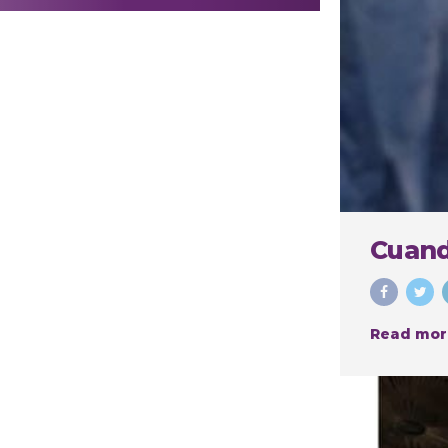
realizar
procedimientos
estéticos
Cuand
Read mor