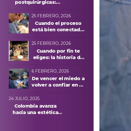
postquirúrgicas:
evolución y
protocolos láser
25 FEBRERO, 2026
Cuando el proceso
está bien conectado,
todo cambia
25 FEBRERO, 2026
Cuando por fin te
eliges: la historia de
Manuela A. y una
experiencia cuidada
6 FEBRERO, 2026
de principio a fin
De vencer el miedo a
volver a confiar en su
cuerpo: la historia de
Anna, paciente
24 JULIO, 2025
internacional en
Colombia avanza
Medellín
hacia una estética
más segura: conoce
quiénes podrán