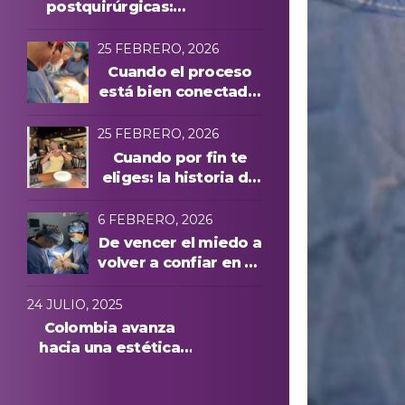
postquirúrgicas:
evolución y
protocolos láser
25 FEBRERO, 2026
Cuando el proceso
está bien conectado,
todo cambia
25 FEBRERO, 2026
Cuando por fin te
eliges: la historia de
Manuela A. y una
experiencia cuidada
6 FEBRERO, 2026
de principio a fin
De vencer el miedo a
volver a confiar en su
cuerpo: la historia de
Anna, paciente
24 JULIO, 2025
internacional en
Colombia avanza
Medellín
hacia una estética
más segura: conoce
quiénes podrán