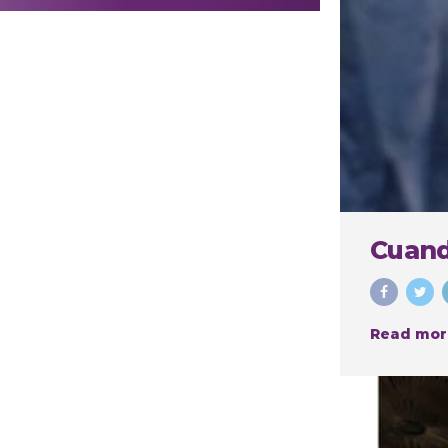
realizar
procedimientos
estéticos
Cuand
Read mor