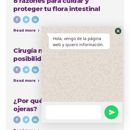
8 razones para cuidar y
proteger tu flora intestinal
Read more
Hola, vengo de la página
web y quiero información.
Cirugía mamaria y sus amplias
posibilidades para mejorar el
aspecto del busto
Read more
¿Por qué se producen las
ojeras?