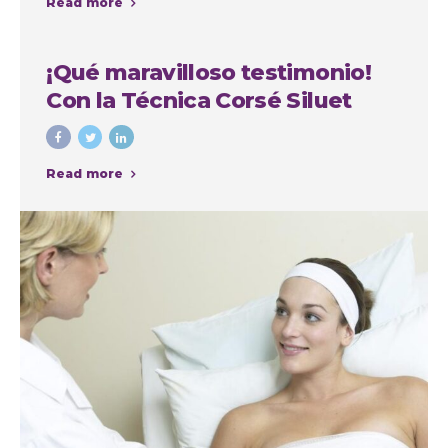
Read more
la Autoestima
¡Qué maravilloso testimonio!
Con la Técnica Corsé Siluet
Read more