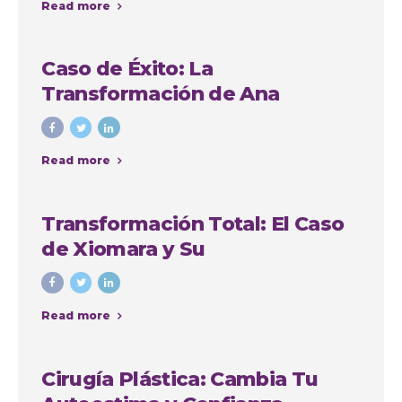
Read more
Caso de Éxito: La
Transformación de Ana
Cristina Osorio Arango con
Colombia Plastic
Read more
Transformación Total: El Caso
de Xiomara y Su
Lipoabdominoplastia en
Colombia Plastic Esthetic
Read more
International
Cirugía Plástica: Cambia Tu