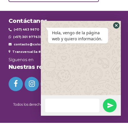
Contáctanos
(+57) 463 9670
Hola, vengo de la página
(+57) 301 9776312
web y quiero información.
contacto@colombiaplasticestheticinternational.com
Transversal 5a #45-104
Síguenos en
Nuestras redes sociales
Todos los derechos reservados
Colombia Plastic Esthetic
International©